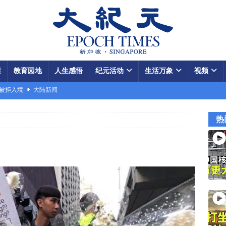
康
教育园地
人生感悟
纪元活动
生活万象
视频
场被拒入境
大陆新闻
银行接制裁警告
国际新闻
热
瞄准美军基地
国际新闻
闯关记 美军结盟控制马六甲海峡
视频
军中震荡
国际新闻
份 呈工业化规模
大陆新闻
国大使馆”美载人飞船重返月球
视频
款成中共軍費
国际新闻