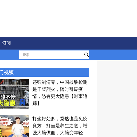
订阅
门视频
还强制清零，中国核酸检测
是干柴烈火，随时引爆疫
情，恐有更大隐患【时事追
踪】
打坐好处多，竟然也是免疫
良方，打坐是养生之道，增
强大脑供血，大脑变年轻