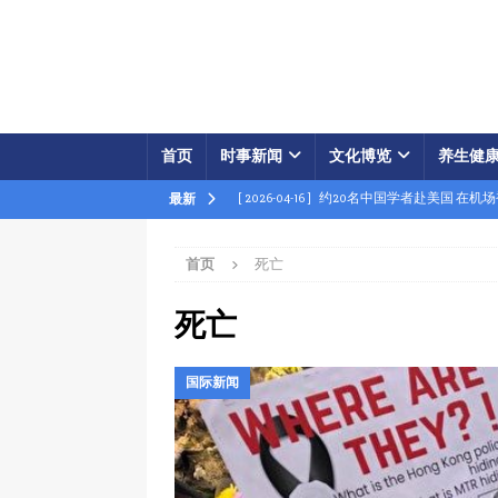
首页
时事新闻
文化博览
养生健
[ 2026-04-16 ]
约20名中国学者赴美国 在机
最新
[ 2026-04-16 ]
美展开经济之怒行动 两中国
首页
死亡
[ 2026-04-15 ]
伊朗被曝密购中共间谍卫星 
[ 2026-04-15 ]
【时事金扫描】四艘中国油轮
死亡
[ 2026-04-03 ]
专家：美军军事胜利牵动中共
国际新闻
[ 2026-04-02 ]
专家：中国富人赴美产子拿身
[ 2026-04-02 ]
【时事金扫描】美军炸平“美
[ 2026-04-17 ]
美破獲大規模禮品卡詐騙 贓