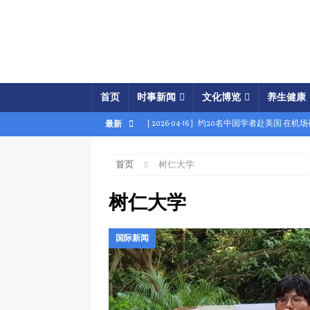
首页
时事新闻
文化博览
养生健康
[ 2026-04-16 ]
约20名中国学者赴美国 在机
最新
[ 2026-04-16 ]
美展开经济之怒行动 两中国
首页
树仁大学
[ 2026-04-15 ]
伊朗被曝密购中共间谍卫星 
[ 2026-04-15 ]
【时事金扫描】四艘中国油轮
树仁大学
[ 2026-04-03 ]
专家：美军军事胜利牵动中共
国际新闻
[ 2026-04-02 ]
专家：中国富人赴美产子拿身
[ 2026-04-02 ]
【时事金扫描】美军炸平“美
[ 2026-04-17 ]
美破獲大規模禮品卡詐騙 贓款