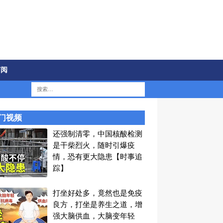
订阅
门视频
还强制清零，中国核酸检测
是干柴烈火，随时引爆疫
情，恐有更大隐患【时事追
踪】
打坐好处多，竟然也是免疫
良方，打坐是养生之道，增
强大脑供血，大脑变年轻