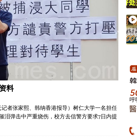
资料
大纪元记者张家熙、韩纳香港报导）树仁大学一名担任
催泪弹击中严重烧伤，校方去信警方要求7日内提