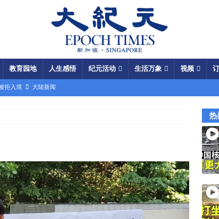
教育园地
人生感悟
纪元活动
生活万象
视频
场被拒入境
大陆新闻
银行接制裁警告
国际新闻
热
瞄准美军基地
国际新闻
闯关记 美军结盟控制马六甲海峡
视频
军中震荡
国际新闻
份 呈工业化规模
大陆新闻
国大使馆”美载人飞船重返月球
视频
成中共軍費
国际新闻