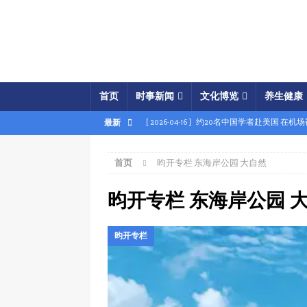
首页
时事新闻
文化博览
养生健康
[ 2026-04-16 ]
约20名中国学者赴美国 在机
最新
[ 2026-04-16 ]
美展开经济之怒行动 两中国
首页
昀开专栏 东海岸公园 大自然
[ 2026-04-15 ]
伊朗被曝密购中共间谍卫星 
[ 2026-04-15 ]
【时事金扫描】四艘中国油轮
昀开专栏 东海岸公园 
[ 2026-04-03 ]
专家：美军军事胜利牵动中共
昀开专栏
[ 2026-04-02 ]
专家：中国富人赴美产子拿身
[ 2026-04-02 ]
【时事金扫描】美军炸平“美
[ 2026-04-17 ]
美破獲大規模禮品卡詐騙 贓款