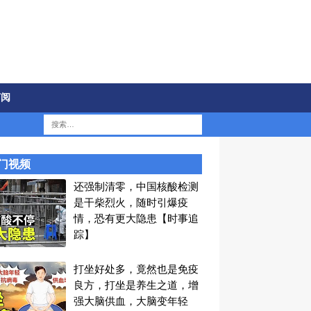
订阅
门视频
还强制清零，中国核酸检测
是干柴烈火，随时引爆疫
情，恐有更大隐患【时事追
踪】
打坐好处多，竟然也是免疫
良方，打坐是养生之道，增
强大脑供血，大脑变年轻