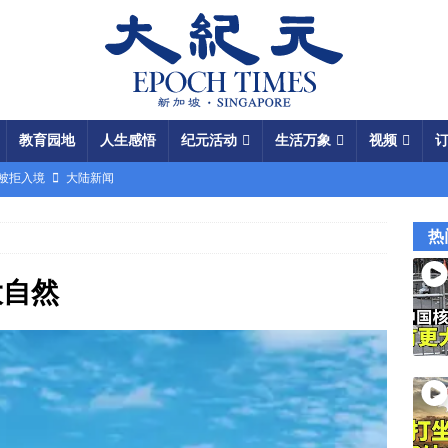
教育园地
人生感悟
纪元活动
生活万象
视频
场被拒入境
大陆新闻
银行接制裁警告
国际新闻
热
瞄准美军基地
国际新闻
闯关记 美军结盟控制马六甲海峡
视频
大自然
军中震荡
国际新闻
份 呈工业化规模
大陆新闻
国大使馆”美载人飞船重返月球
视频
成中共軍費
国际新闻