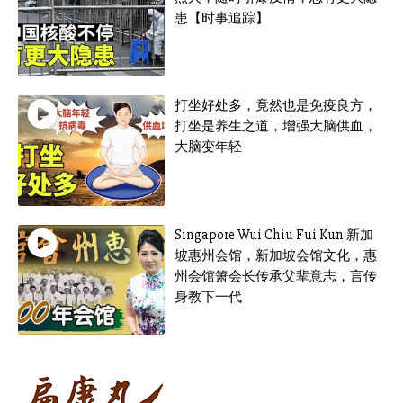
患【时事追踪】
打坐好处多，竟然也是免疫良方，
打坐是养生之道，增强大脑供血，
大脑变年轻
Singapore Wui Chiu Fui Kun 新加
坡惠州会馆，新加坡会馆文化，惠
州会馆箫会长传承父辈意志，言传
身教下一代