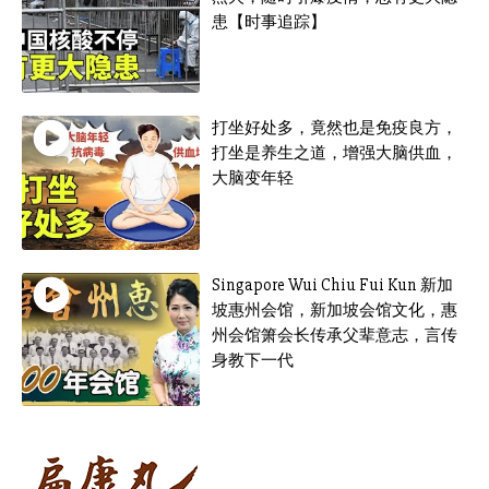
患【时事追踪】
打坐好处多，竟然也是免疫良方，
打坐是养生之道，增强大脑供血，
大脑变年轻
Singapore Wui Chiu Fui Kun 新加
坡惠州会馆，新加坡会馆文化，惠
州会馆箫会长传承父辈意志，言传
身教下一代