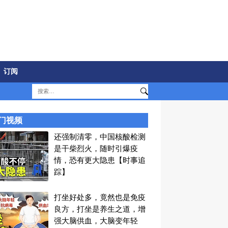
订阅
门视频
还强制清零，中国核酸检测
是干柴烈火，随时引爆疫
情，恐有更大隐患【时事追
踪】
打坐好处多，竟然也是免疫
良方，打坐是养生之道，增
强大脑供血，大脑变年轻