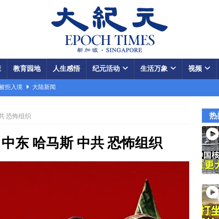
康
教育园地
人生感悟
纪元活动
生活万象
视频
场被拒入境
大陆新闻
银行接制裁警告
国际新闻
热
共 恐怖组织
瞄准美军基地
国际新闻
闯关记 美军结盟控制马六甲海峡
视频
中东 哈马斯 中共 恐怖组织
军中震荡
国际新闻
份 呈工业化规模
大陆新闻
国大使馆”美载人飞船重返月球
视频
款成中共軍費
国际新闻