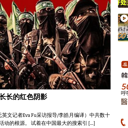
长长的红色阴影
纪元英文记者Eva Fu采访报导/李皓月编译）中共数十
活动的根源。 试着在中国最大的搜索引
[…]