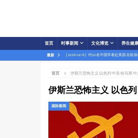
首页
时事新闻
文化博览
养生健
[ 2026-04-16 ]
约20名中国学者赴美国 在机
最新
[ 2026-04-16 ]
美展开经济之怒行动 两中国
首页
伊斯兰恐怖主义 以色列 中东 哈马斯 中
[ 2026-04-15 ]
伊朗被曝密购中共间谍卫星 
[ 2026-04-15 ]
【时事金扫描】四艘中国油轮
伊斯兰恐怖主义 以色列 
[ 2026-04-03 ]
专家：美军军事胜利牵动中共
国际新闻
[ 2026-04-02 ]
专家：中国富人赴美产子拿身
[ 2026-04-02 ]
【时事金扫描】美军炸平“美
[ 2026-04-17 ]
美破獲大規模禮品卡詐騙 贓