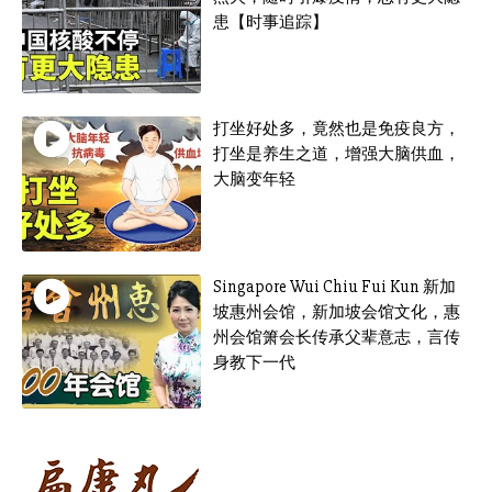
患【时事追踪】
打坐好处多，竟然也是免疫良方，
打坐是养生之道，增强大脑供血，
大脑变年轻
Singapore Wui Chiu Fui Kun 新加
坡惠州会馆，新加坡会馆文化，惠
州会馆箫会长传承父辈意志，言传
身教下一代