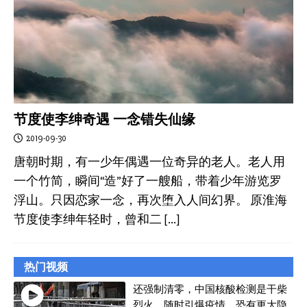
节度使李绅奇遇 一念错失仙缘
2019-09-30
唐朝时期，有一少年偶遇一位奇异的老人。老人用
一个竹简，瞬间“造”好了一艘船，带着少年游览罗
浮山。只因恋家一念，再次堕入人间幻界。 原淮海
节度使李绅年轻时，曾和二
[…]
热门视频
还强制清零，中国核酸检测是干柴
烈火，随时引爆疫情，恐有更大隐