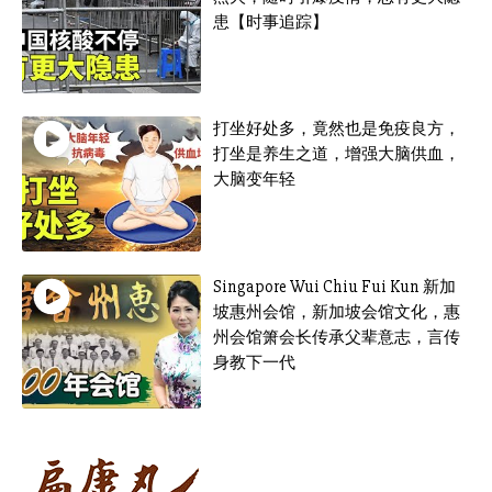
患【时事追踪】
打坐好处多，竟然也是免疫良方，
打坐是养生之道，增强大脑供血，
大脑变年轻
Singapore Wui Chiu Fui Kun 新加
坡惠州会馆，新加坡会馆文化，惠
州会馆箫会长传承父辈意志，言传
身教下一代