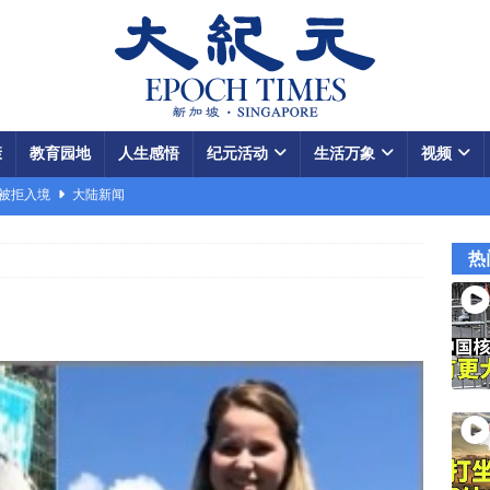
康
教育园地
人生感悟
纪元活动
生活万象
视频
场被拒入境
大陆新闻
银行接制裁警告
国际新闻
热
瞄准美军基地
国际新闻
闯关记 美军结盟控制马六甲海峡
视频
军中震荡
国际新闻
份 呈工业化规模
大陆新闻
国大使馆”美载人飞船重返月球
视频
款成中共軍費
国际新闻