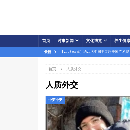
首页
时事新闻
文化博览
养生健
[ 2026-04-16 ]
约20名中国学者赴美国 在机
最新
[ 2026-04-16 ]
美展开经济之怒行动 两中国
首页
人质外交
[ 2026-04-15 ]
伊朗被曝密购中共间谍卫星 
[ 2026-04-15 ]
【时事金扫描】四艘中国油轮
人质外交
[ 2026-04-03 ]
专家：美军军事胜利牵动中共
中美冲突
[ 2026-04-02 ]
专家：中国富人赴美产子拿身
[ 2026-04-02 ]
【时事金扫描】美军炸平“美
[ 2026-04-17 ]
美破獲大規模禮品卡詐騙 贓