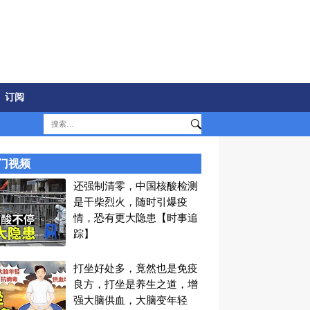
订阅
门视频
还强制清零，中国核酸检测
是干柴烈火，随时引爆疫
情，恐有更大隐患【时事追
踪】
打坐好处多，竟然也是免疫
良方，打坐是养生之道，增
强大脑供血，大脑变年轻