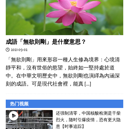
成語「無欲則剛」是什麼意思？
2021-09-02
「無欲則剛」用來形容一種人生修為境界：心境清
靜平和，沒有世俗的慾望，始終如一堅持處於道
中。在中華文明歷史中，無欲則剛也演繹為內涵深
刻的成語。可是現代社會裡，能真
[…]
热门视频
还强制清零，中国核酸检测是干柴
烈火，随时引爆疫情，恐有更大隐
患【时事追踪】