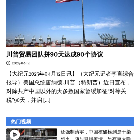
川普贸易团队拼90天达成90个协议
2025-04-13
【大纪元2025年04月12日讯】（大纪元记者李言综合
报导）美国总统唐纳德‧川普（特朗普）近日宣布，
对除共产中国以外的大多数国家暂缓加征“对等关
税”90天，并启
[…]
热门视频
还强制清零，中国核酸检测是干柴
烈火，随时引爆疫情，恐有更大隐