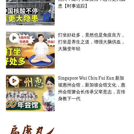
患【时事追踪】
打坐好处多，竟然也是免疫良方，
打坐是养生之道，增强大脑供血，
大脑变年轻
Singapore Wui Chiu Fui Kun 新加
坡惠州会馆，新加坡会馆文化，惠
州会馆箫会长传承父辈意志，言传
身教下一代