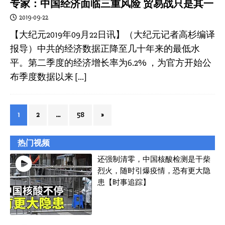
专家：中国经济面临三重风险 贸易战只是其一
2019-09-22
【大纪元2019年09月22日讯】（大纪元记者高杉编译
报导）中共的经济数据正降至几十年来的最低水
平。第二季度的经济增长率为6.2% ，为官方开始公
布季度数据以来
[…]
1
2
…
58
»
热门视频
还强制清零，中国核酸检测是干柴
烈火，随时引爆疫情，恐有更大隐
患【时事追踪】